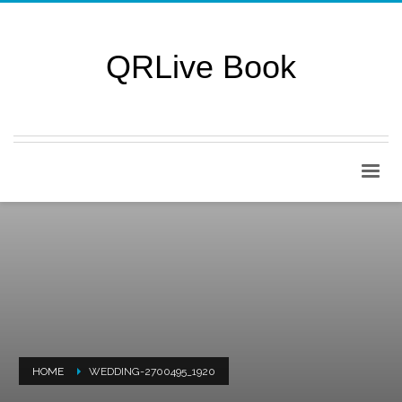
QRLive Book
HOME
WEDDING-2700495_1920