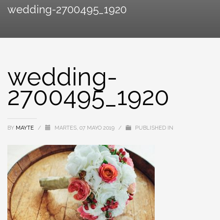
wedding-2700495_1920
wedding-
2700495_1920
BY
MAYTE
/
MARTES, 07 MAYO 2019
/
PUBLISHED IN