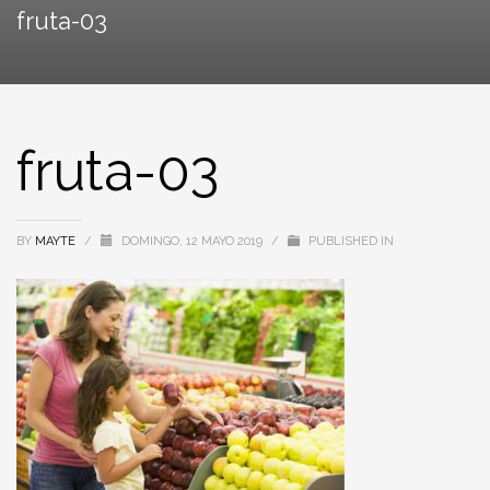
fruta-03
fruta-03
BY
MAYTE
/
DOMINGO, 12 MAYO 2019
/
PUBLISHED IN