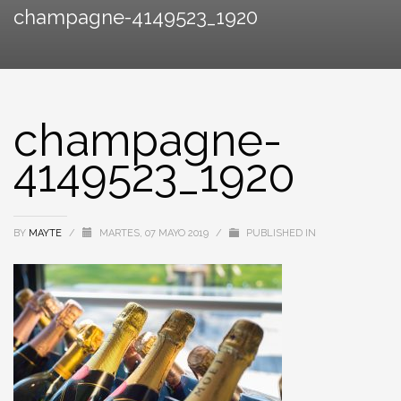
champagne-4149523_1920
champagne-
4149523_1920
BY
MAYTE
/
MARTES, 07 MAYO 2019
/
PUBLISHED IN