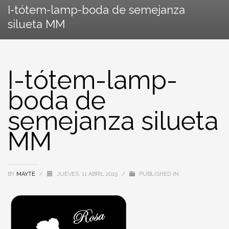
I-tótem-lamp-boda de semejanza
silueta MM
I-tótem-lamp-
boda de
semejanza silueta
MM
BY
MAYTE
/
JUEVES, 11 ABRIL 2019
/
PUBLISHED IN