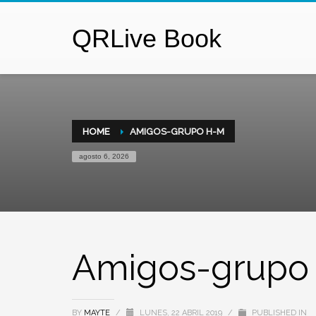
QRLive Book
HOME
AMIGOS-GRUPO H-M
agosto 6, 2026
Amigos-grupo
BY
MAYTE
/
LUNES, 22 ABRIL 2019
/
PUBLISHED IN