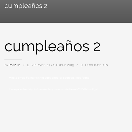
cumpleaños 2
cumpleaños 2
BY
MAYTE
/
VIERNES, 11 OCTUBRE 2019
/
PUBLISHED IN
Reproductor
Media error: Format(s) not supported or source(s) not found
de
Descargar archivo: https://qrlive.i-totemlamp.com/wp-content/uploads/2019/10/8.mp4?_=5
vídeo