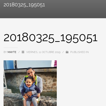
20180325_195051
20180325_195051
BY
MAYTE
/
VIERNES, 11 OCTUBRE 2019
/
PUBLISHED IN