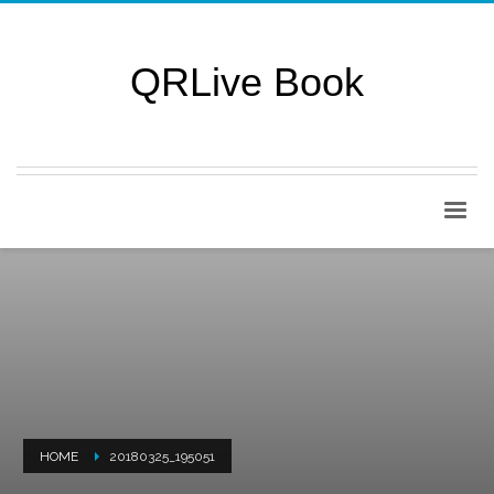
QRLive Book
HOME
20180325_195051