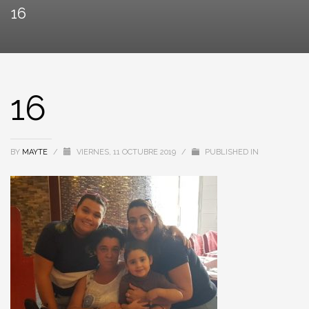
16
16
BY
MAYTE
/
VIERNES, 11 OCTUBRE 2019
/
PUBLISHED IN